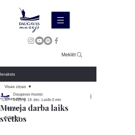
Meklēt
Ieraksts
Visas ziņas
Daugavas muzejs
Visas ziņas
2025. g. 19. dec.
Lasīts 0 min
Muzeja darba laiks
Jaunumi
svētkos
Krājums