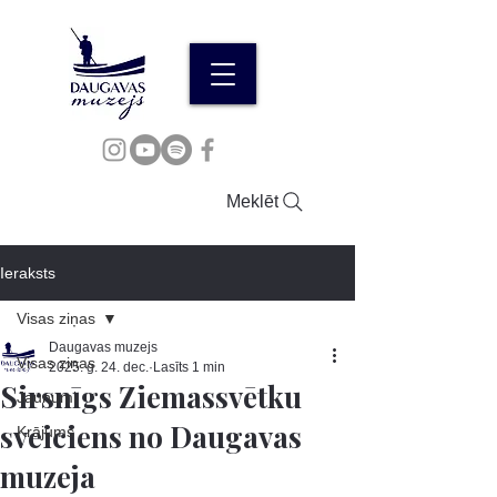
Meklēt
Ieraksts
Visas ziņas
Daugavas muzejs
Visas ziņas
2025. g. 24. dec.
Lasīts 1 min
Sirsnīgs Ziemassvētku
Jaunumi
sveiciens no Daugavas
Krājums
muzeja