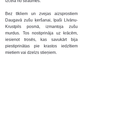
izcēla no straumes.
Bez tīkliem un zvejas aizsprostiem
Daugavā zušu ķeršanai, īpaši Līvānu-
Krustpils posmā, izmantoja zušu
murdus. Tos nostiprināja uz krācēm,
iesienot trosēs, kas savukārt bija
piestiprinātas pie krastos iedzītiem
mietiem vai dzelzs stieņiem.
Doles nēģi līdzās lašiem bija viena no
galvenajām zivju sugām, kas veidoja
Daugavas krastu iedzīvotāju peļņu
papildus lauksaimniecībai,
1920.-1930
.
gados nēģi bija arī pieprasīta eksporta
prece. Daugavas nēģus, sauktus arī
par zutiņiem, upes lejtecē zvejoja tāpat
kā lašus, izmantojot tačus, ko izlika uz