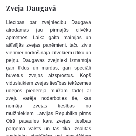
Zveja Daugavā
Liecības par zvejniecību Daugavā
atrodamas jau pirmajās cilvēku
apmetnēs. Laika gaitā mainījās un
attīstījās zvejas paņēmieni, taču zivis
vienmēr nodrošināja cilvēkiem iztiku un
peļņu. Daugavas zvejnieki izmantoja
gan tīklus un murdus, gan speciāli
būvētus zvejas aizsprostus. Kopš
viduslaikiem zvejas tiesības iekšzemes
ūdeņos piederēja muižām, tādēļ ar
zveju varēja nodarboties tie, kas
nomāja zvejas tiesības no
muižniekiem. Latvijas Republikā pirms
Otrā pasaules kara zvejas tiesības
pārņēma valsts un tās tika izsolītas