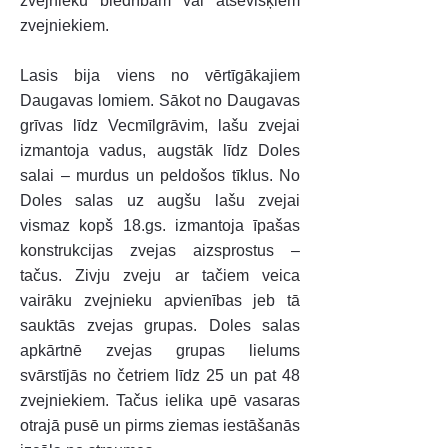
zvejnieku biedrībām vai atsevišķiem
zvejniekiem.
Lasis bija viens no vērtīgākajiem
Daugavas lomiem. Sākot no Daugavas
grīvas līdz Vecmīlgrāvim, lašu zvejai
izmantoja vadus, augstāk līdz Doles
salai – murdus un peldošos tīklus. No
Doles salas uz augšu lašu zvejai
vismaz kopš 18.gs. izmantoja īpašas
konstrukcijas zvejas aizsprostus –
tačus. Zivju zveju ar tačiem veica
vairāku zvejnieku apvienības jeb tā
sauktās zvejas grupas. Doles salas
apkārtnē zvejas grupas lielums
svārstījās no četriem līdz 25 un pat 48
zvejniekiem. Tačus ielika upē vasaras
otrajā pusē un pirms ziemas iestāšanās