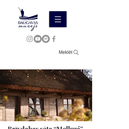
Meklēt
Brīvdabas sēta “Mellupi”