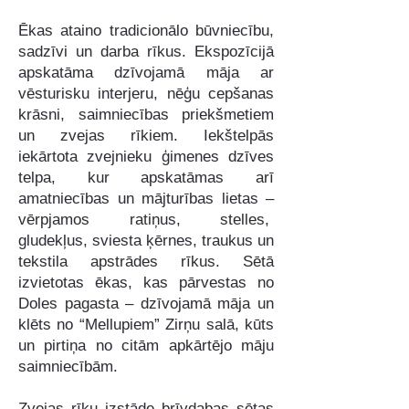
Ēkas ataino tradicionālo būvniecību,
sadzīvi un darba rīkus. Ekspozīcijā
apskatāma dzīvojamā māja ar
vēsturisku interjeru, nēģu cepšanas
krāsni, saimniecības priekšmetiem
un zvejas rīkiem. Iekštelpās
iekārtota zvejnieku ģimenes dzīves
telpa, kur apskatāmas arī
amatniecības un mājturības lietas –
vērpjamos ratiņus, stelles,
gludekļus, sviesta ķērnes, traukus un
tekstila apstrādes rīkus. Sētā
izvietotas ēkas, kas pārvestas no
Doles pagasta – dzīvojamā māja un
klēts no “Mellupiem” Zirņu salā, kūts
un pirtiņa no citām apkārtējo māju
saimniecībām.
Zvejas rīku izstāde brīvdabas sētas