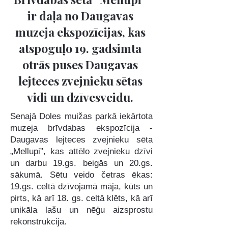
ir daļa no Daugavas
muzeja ekspozīcijas, kas
atspoguļo 19. gadsimta
otrās puses Daugavas
lejteces zvejnieku sētas
vidi un dzīvesveidu.
S
enajā Doles muižas parkā iekārtota
muzeja brīvdabas ekspozīcija -
Daugavas lejteces zvejnieku sēta
„Mellupi”, kas attēlo zvejnieku dzīvi
un darbu 19.gs. beigās un 20.gs.
sākumā. Sētu veido četras ēkas:
19.gs. celtā dzīvojamā māja, kūts un
pirts, kā arī 18. gs. celtā klēts, kā arī
unikāla lašu un nēģu aizsprostu
rekonstrukcija.