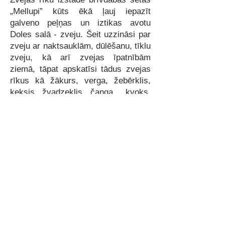
„Mellupi” kūts ēkā ļauj iepazīt
galveno peļņas un iztikas avotu
Doles salā - zveju. Šeit uzzināsi par
zveju ar naktsauklām, dūlēšanu, tīklu
zveju, kā arī zvejas īpatnībām
ziemā, tāpat apskatīsi tādus zvejas
rīkus kā žākurs, verga, žebērklis,
ķeksis, žvadzeklis, čanga, kvoks,
gremdi, igvāts un vienkoka laiva, un
uzzināsi par tīklu siešanu un murdu
izgatavošanu.