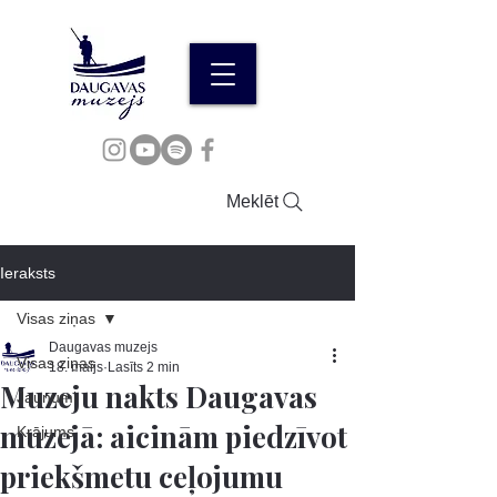
Meklēt
Ieraksts
Visas ziņas
Daugavas muzejs
Visas ziņas
18. maijs
Lasīts 2 min
Muzeju nakts Daugavas
Jaunumi
muzejā: aicinām piedzīvot
Krājums
priekšmetu ceļojumu