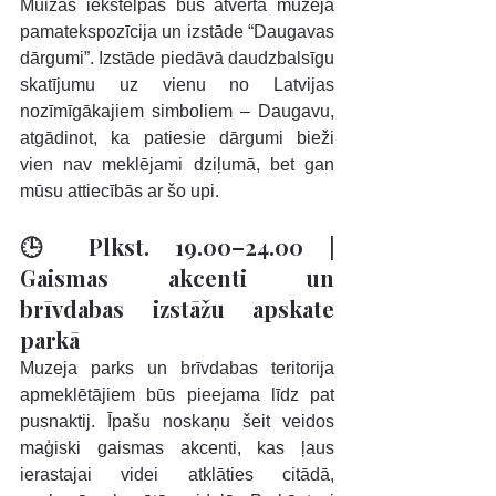
Muižas iekštelpās būs atvērta muzeja 
pamatekspozīcija un izstāde “Daugavas 
dārgumi”. Izstāde piedāvā daudzbalsīgu 
skatījumu uz vienu no Latvijas 
nozīmīgākajiem simboliem – Daugavu, 
atgādinot, ka patiesie dārgumi bieži 
vien nav meklējami dziļumā, bet gan 
mūsu attiecībās ar šo upi.
🕒 Plkst. 19.00–24.00 | 
Gaismas akcenti un 
brīvdabas izstāžu apskate 
parkā
Muzeja parks un brīvdabas teritorija 
apmeklētājiem būs pieejama līdz pat 
pusnaktij. Īpašu noskaņu šeit veidos 
maģiski gaismas akcenti, kas ļaus 
ierastajai videi atklāties citādā, 