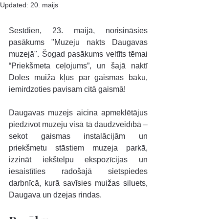
Updated:
20. maijs
Sestdien, 23. maijā, norisināsies 
pasākums "Muzeju nakts Daugavas 
muzejā". Šogad pasākums veltīts tēmai 
“Priekšmeta ceļojums”, un šajā naktī 
Doles muiža kļūs par gaismas bāku, 
iemirdzoties pavisam citā gaismā!
Daugavas muzejs aicina apmeklētājus 
piedzīvot muzeju visā tā daudzveidībā – 
sekot gaismas instalācijām un 
priekšmetu stāstiem muzeja parkā, 
izzināt iekštelpu ekspozīcijas un 
iesaistīties radošajā sietspiedes 
darbnīcā, kurā savīsies muižas siluets, 
Daugava un dzejas rindas.