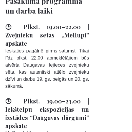
Pasākuma programma 
un darba laiki
🕒 Plkst. 19.00–22.00 | 
Zvejnieku sētas „Mellupi” 
apskate
Ieskaties pagātnē pirms satumst! Tikai 
līdz plkst. 22.00 apmeklētājiem būs 
atvērta Daugavas lejteces zvejnieku 
sēta, kas autentiski attēlo zvejnieku 
dzīvi un darbu 19. gs. beigās un 20. gs. 
sākumā.
🕒 Plkst. 19.00–23.00 | 
Iekštelpu ekspozīcijas un 
izstādes “Daugavas dārgumi” 
apskate