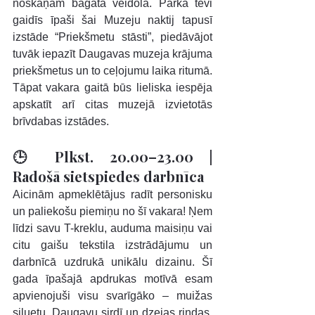
noskaņām bagātā veidolā. Parkā tevi 
gaidīs īpaši šai Muzeju naktij tapusī 
izstāde “Priekšmetu stāsti”, piedāvājot 
tuvāk iepazīt Daugavas muzeja krājuma 
priekšmetus un to ceļojumu laika ritumā. 
Tāpat vakara gaitā būs lieliska iespēja 
apskatīt arī citas muzejā izvietotās 
brīvdabas izstādes.
🕒 Plkst. 20.00–23.00 | 
Radošā sietspiedes darbnīca
Aicinām apmeklētājus radīt personisku 
un paliekošu piemiņu no šī vakara! Ņem 
līdzi savu T-kreklu, auduma maisiņu vai 
citu gaišu tekstila izstrādājumu un 
darbnīcā uzdrukā unikālu dizainu. Šī 
gada īpašajā apdrukas motīvā esam 
apvienojuši visu svarīgāko – muižas 
siluetu, Daugavu sirdī un dzejas rindas, 