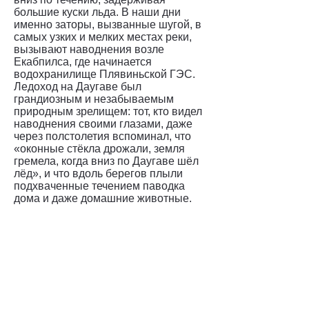
большие куски льда. В наши дни
именно заторы, вызванные шугой, в
самых узких и мелких местах реки,
вызывают наводнения возле
Екабпилса, где начинается
водохранилище Плявиньской ГЭС.
Ледоход на Даугаве был
грандиозным и незабываемым
природным зрелищем: тот, кто видел
наводнения своими глазами, даже
через полстолетия вспоминал, что
«оконные стёкла дрожали, земля
гремела, когда вниз по Даугаве шёл
лёд», и что вдоль берегов плыли
подхваченные течением паводка
дома и даже домашние животные.