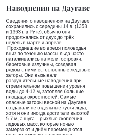
Наводнения на Даугаве
Сведения о наводнениях на Даугаве
сохранились с середины 14 в. (1358
и 1363 г. в Риге), обычно они
продолжались от двух до трёх
недель в марте и апреле.
Проходившие во время половодья
вниз по течению массы льда часто
наталкивались на мели, островки,
береговые излучины, создавая
рядом с ними естественные ледовые
заторы. Они вызывали
разрушительные наводнения при
стремительном повышении уровня
воды до 4-12 м, затопляя большие
площади окрестностей. Самые
опасные заторы весной на Даугаве
создавали не отдельные куски льда,
хотя и они иногда достигали высотой
5-7 м, а шуга – рыхлые скопления
ледовых масс, которые ночью
замерзают и днём перемещаются
вниз по течению, задерживая